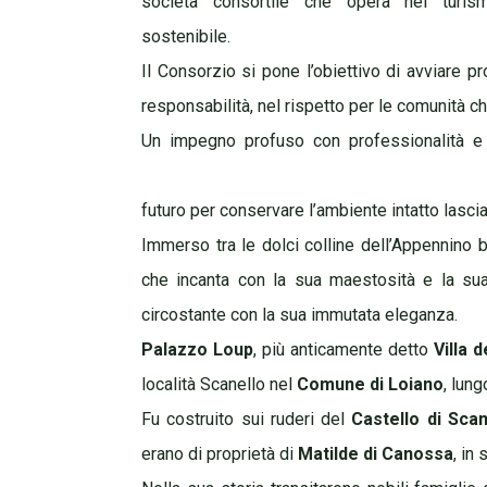
società consortile che opera nel turi
sostenibile.
Il Consorzio si pone l’obiettivo di avviare pro
responsabilità, nel rispetto per le comunità che
Un impegno profuso con professionalità e v
futuro per conservare l’ambiente intatto lascian
Immerso tra le dolci colline dell’Appennino
che incanta con la sua maestosità e la sua
circostante con la sua immutata eleganza.
Palazzo Loup
, più anticamente detto
Villa d
località Scanello nel
Comune di Loiano
, lung
Fu costruito sui ruderi del
Castello di Scan
erano di proprietà di
Matilde di Canossa
, in 