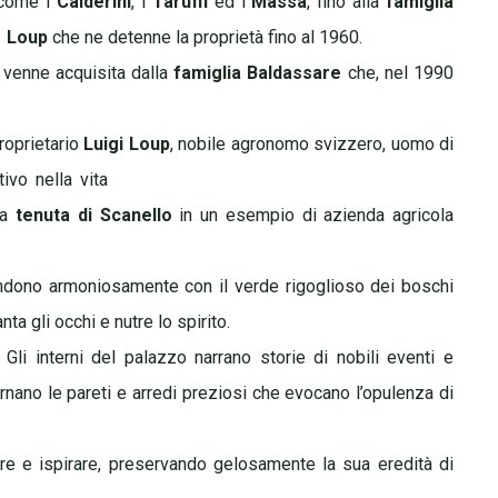
e come i
Calderini
, i
Taruffi
ed i
Massa
, fino alla
famiglia
Loup
che ne
detenne la proprietà fino al 1960.
 venne acquisita dalla
famiglia Baldassare
che, nel 1990
roprietario
Luigi Loup
, nobile agronomo
svizzero, uomo di
ivo nella vita
la
tenuta di Scanello
in un esempio di azienda agricola
 fondono armoniosamente con il verde rigoglioso dei boschi
ta gli occhi e nutre lo spirito.
Gli interni del palazzo narrano storie di nobili
eventi e
nano le pareti e arredi preziosi che evocano l’opulenza di
re e ispirare, preservando gelosamente la sua eredità di