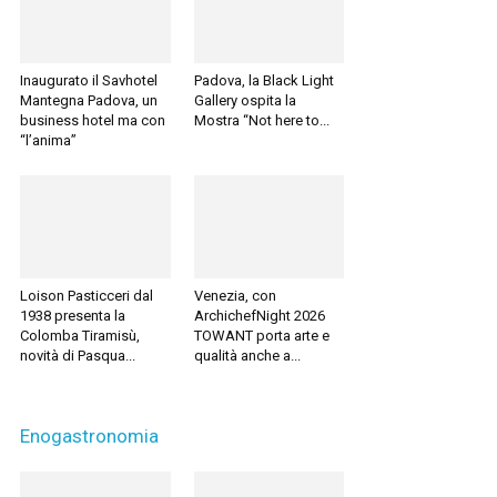
Inaugurato il Savhotel
Padova, la Black Light
Mantegna Padova, un
Gallery ospita la
business hotel ma con
Mostra “Not here to...
“l’anima”
Loison Pasticceri dal
Venezia, con
1938 presenta la
ArchichefNight 2026
Colomba Tiramisù,
TOWANT porta arte e
novità di Pasqua...
qualità anche a...
Enogastronomia