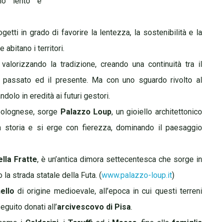
smo lento e
getti in grado di favorire la lentezza, la sostenibilità e la
 abitano i territori.
alorizzando la tradizione, creando una continuità tra il
passato ed il presente. Ma con
uno sguardo rivolto al
dolo in eredità ai futuri gestori.
 bolognese, sorge
Palazzo Loup
, un gioiello architettonico
 storia e si erge con fierezza, dominando il paesaggio
ella Fratte
, è un’antica dimora settecentesca che sorge in
o la strada statale della Futa. (
www.palazzo-loup.it
)
ello
di origine medioevale, all’epoca in cui questi terreni
seguito donati all’
arcivescovo di Pisa
.