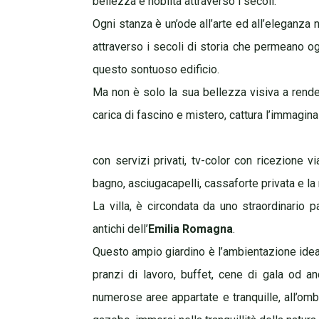
bellezza e nobiltà attraverso i secoli.
Ogni stanza è un’ode all’arte ed all’eleganza 
attraverso i secoli di storia che permeano og
questo sontuoso edificio.
Ma non è solo la sua bellezza visiva a rend
carica di fascino e mistero, cattura l’immagin
con servizi privati, tv-color con ricezione vi
bagno, asciugacapelli, cassaforte privata e la
La villa, è circondata da uno straordinario p
antichi dell’
Emilia Romagna
.
Questo ampio giardino è l’ambientazione ideal
pranzi di lavoro, buffet, cene di gala od an
numerose aree appartate e tranquille, all’ombr