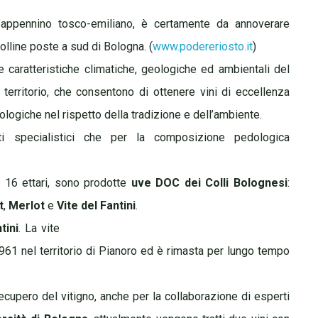
ell’appennino tosco-emiliano, è certamente da annoverare
colline poste a sud di Bologna. (
www.podereriosto.it
)
e caratteristiche climatiche, geologiche ed ambientali del
territorio, che consentono di
ottenere vini di eccellenza
ologiche nel rispetto della tradizione e dell’ambiente.
 specialistici che per la composizione pedologica
a 16 ettari, sono prodotte
uve DOC dei Colli Bolognesi
:
t
,
Merlot
e
Vite del Fantini
.
tini
. La vite
961 nel territorio di Pianoro ed è rimasta per lungo tempo
recupero del vitigno, anche per la collaborazione
di esperti