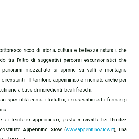
Viaggio
pittoresco ricco di storia, cultura e bellezze naturali, che
do tra l’altro di suggestivi percorsi escursionistici che
re panorami mozzafiato si aprono su valli e montagne
circostanti.
Il territorio appenninico è rinomato anche per
ulinarie a base di ingredienti locali freschi.
con specialità come i tortellini, i crescentini ed i formaggi
ona.
di territorio appenninico, posto a cavallo tra l’Emilia-
costituito
Appennino Slow
(
www.appenninoslow.it
), una