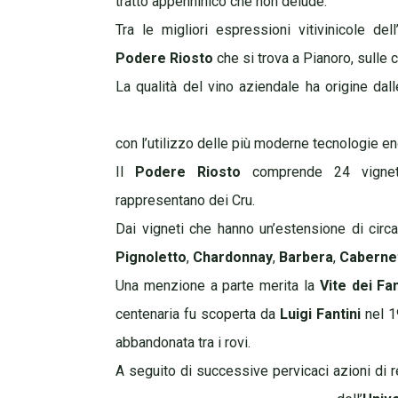
tratto appenninico che non delude.
Tra le migliori espressioni vitivinicole d
Podere Riosto
che si trova a Pianoro, sulle 
La qualità del vino aziendale ha origine dall
con l’utilizzo delle più moderne tecnologie en
Il
Podere Riosto
comprende 24 vigneti
rappresentano dei Cru.
Dai vigneti che hanno un’estensione di circ
Pignoletto
,
Chardonnay
,
Barbera
,
Caberne
Una menzione a parte merita la
Vite dei Fan
centenaria fu scoperta da
Luigi Fantini
nel 1
abbandonata tra i rovi.
A seguito di successive pervicaci azioni di 