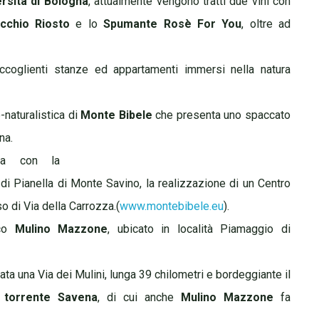
rsità di Bologna
, attualmente vengono tratti due vini con
cchio Riosto
e lo
Spumante Rosè For You
, oltre ad
ccoglienti stanze ed appartamenti immersi nella natura
-naturalistica di
Monte Bibele
che presenta uno spaccato
na.
ata con la
di Pianella di Monte Savino, la realizzazione di un Centro
so di Via della Carrozza.(
www.montebibele.eu
).
co
Mulino Mazzone
, ubicato in località Piamaggio di
ata una Via dei Mulini, lunga 39 chilometri e bordeggiante il
torrente Savena
, di cui anche
Mulino Mazzone
fa