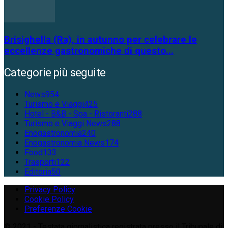
Brisighella (Ra), in autunno per celebrare le
eccellenze gastronomiche di questo...
Categorie più seguite
News
954
Turismo e Viaggi
425
Hotel - B&B - Spa - Ristoranti
288
Turismo e Viaggi News
288
Enogastronomia
240
Enogastronomia News
174
Food
133
Trasporti
122
Editoria
50
Privacy Policy
Cookie Policy
Preferenze Cookie
© 2021 - Testata giornalistica registrata presso il Tribunale di