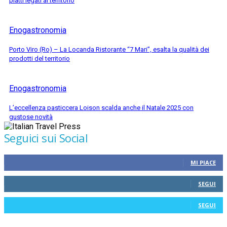
piatti legati al territorio
Enogastronomia
Porto Viro (Ro) – La Locanda Ristorante “7 Mari”, esalta la qualità dei
prodotti del territorio
Enogastronomia
L’eccellenza pasticcera Loison scalda anche il Natale 2025 con
gustose novità
Seguici sui Social
MI PIACE
SEGUI
SEGUI