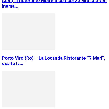
Adria, il ristorante Molteni con cozze Mitilla e vini
Inama...
Porto Viro (Ro) – La Locanda Ristorante “7 Mari”,
esalta la...