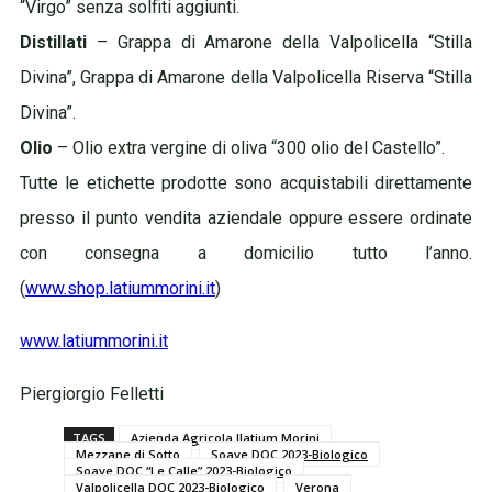
“Virgo” senza solfiti aggiunti.
Distillati
– Grappa di Amarone della Valpolicella “Stilla
Divina”, Grappa di Amarone della Valpolicella Riserva “Stilla
Divina”.
Olio
– Olio extra vergine di oliva “300 olio del Castello”.
Tutte le etichette prodotte sono acquistabili direttamente
presso il punto vendita aziendale oppure essere ordinate
con consegna a domicilio tutto l’anno.
(
www.shop.latiummorini.it
)
www.latiummorini.it
Piergiorgio Felletti
TAGS
Azienda Agricola Ilatium Morini
Mezzane di Sotto
Soave DOC 2023-Biologico
Soave DOC “Le Calle” 2023-Biologico
Valpolicella DOC 2023-Biologico
Verona