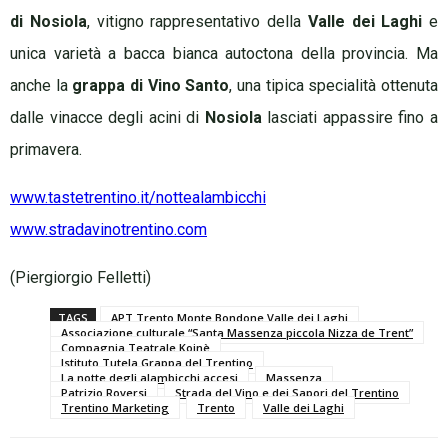
di Nosiola
, vitigno rappresentativo della
Valle dei Laghi
e
unica varietà a bacca bianca autoctona della provincia. Ma
anche la
grappa di Vino Santo
, una tipica specialità ottenuta
dalle vinacce degli acini di
Nosiola
lasciati appassire fino a
primavera.
www.tastetrentino.it/nottealambicchi
www.stradavinotrentino.com
(Piergiorgio Felletti)
TAGS
APT Trento Monte Bondone Valle dei Laghi
Associazione culturale “Santa Massenza piccola Nizza de Trent”
Compagnia Teatrale Koinè
Istituto Tutela Grappa del Trentino
La notte degli alambicchi accesi
Massenza
Patrizio Roversi
Strada del Vino e dei Sapori del Trentino
Trentino Marketing
Trento
Valle dei Laghi