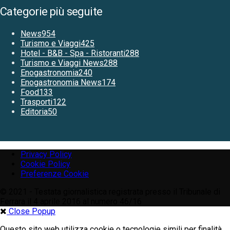
Categorie più seguite
News
954
Turismo e Viaggi
425
Hotel - B&B - Spa - Ristoranti
288
Turismo e Viaggi News
288
Enogastronomia
240
Enogastronomia News
174
Food
133
Trasporti
122
Editoria
50
Privacy Policy
Cookie Policy
Preferenze Cookie
© 2021 - Testata giornalistica registrata presso il Tribunale di
Ferrara il 4 aprile 2016 al numero 46/16
Close Popup
Questo sito web utilizza cookie o tecnologie simili per finalità