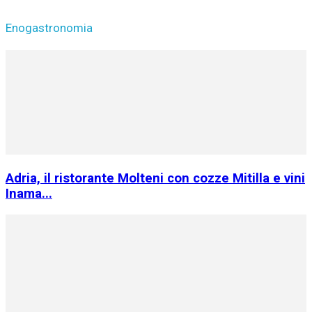
Enogastronomia
Adria, il ristorante Molteni con cozze Mitilla e vini
Inama...