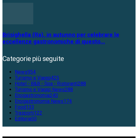
Brisighella (Ra), in autunno per celebrare le
eccellenze gastronomiche di questo...
Categorie più seguite
News
954
Turismo e Viaggi
425
Hotel - B&B - Spa - Ristoranti
288
Turismo e Viaggi News
288
Enogastronomia
240
Enogastronomia News
174
Food
133
Trasporti
122
Editoria
50