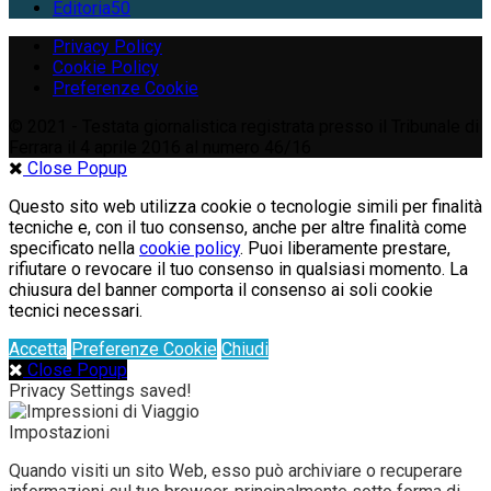
Editoria
50
Privacy Policy
Cookie Policy
Preferenze Cookie
© 2021 - Testata giornalistica registrata presso il Tribunale di
Ferrara il 4 aprile 2016 al numero 46/16
Close Popup
Questo sito web utilizza cookie o tecnologie simili per finalità
tecniche e, con il tuo consenso, anche per altre finalità come
specificato nella
cookie policy
. Puoi liberamente prestare,
rifiutare o revocare il tuo consenso in qualsiasi momento. La
chiusura del banner comporta il consenso ai soli cookie
tecnici necessari.
Accetta
Preferenze Cookie
Chiudi
Close Popup
Privacy Settings saved!
Impostazioni
Quando visiti un sito Web, esso può archiviare o recuperare