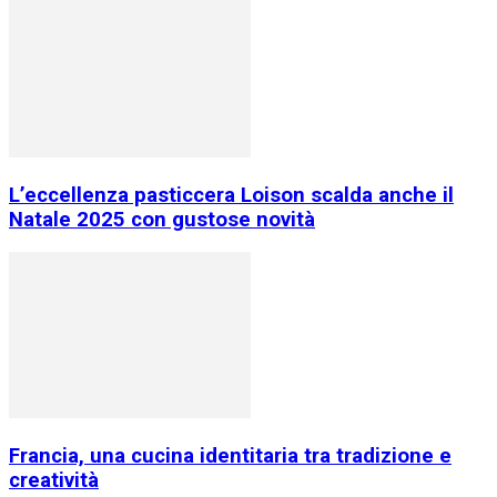
L’eccellenza pasticcera Loison scalda anche il
Natale 2025 con gustose novità
Francia, una cucina identitaria tra tradizione e
creatività