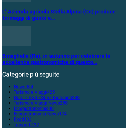
L’ Azienda agricola Stella Alpina (Cn) produce
formaggi di gusto e...
Brisighella (Ra), in autunno per celebrare le
eccellenze gastronomiche di questo...
Categorie più seguite
News
954
Turismo e Viaggi
425
Hotel - B&B - Spa - Ristoranti
288
Turismo e Viaggi News
288
Enogastronomia
240
Enogastronomia News
174
Food
133
Trasporti
122