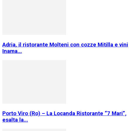
Adria, il ristorante Molteni con cozze Mitilla e vini
Inama...
Porto Viro (Ro) – La Locanda Ristorante “7 Mari”,
esalta la...