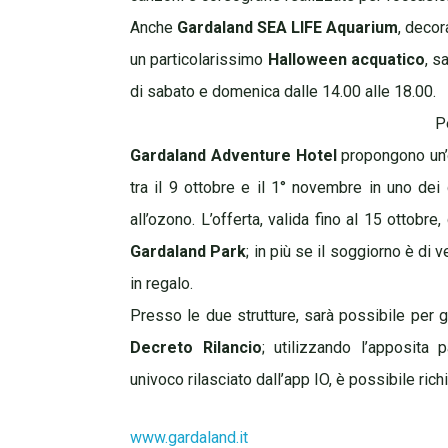
Anche
Gardaland SEA LIFE Aquarium
, deco
un particolarissimo
Halloween acquatico
, s
di sabato e domenica dalle 14.00 alle 18.00.
P
Gardaland Adventure Hotel
propongono un’o
tra il 9 ottobre e il 1° novembre in uno de
all’ozono. L’offerta, valida fino al 15 ottob
Gardaland Park
; in più se il soggiorno è di
in regalo.
Presso le due strutture, sarà possibile per gl
Decreto Rilancio
; utilizzando l’apposita
univoco rilasciato dall’app IO, è possibile ri
www.gardaland.it