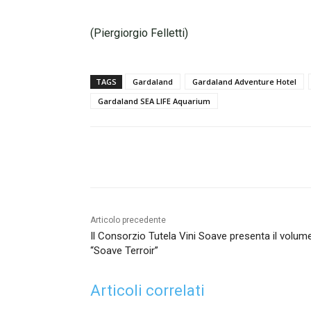
(Piergiorgio Felletti)
TAGS
Gardaland
Gardaland Adventure Hotel
Gardaland SEA LIFE Aquarium
Condividi
Articolo precedente
Il Consorzio Tutela Vini Soave presenta il volum
“Soave Terroir”
Articoli correlati