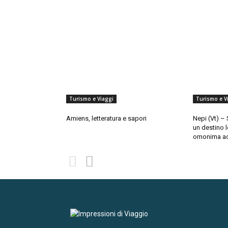
Turismo e Viaggi
Turismo e V
Amiens, letteratura e sapori
Nepi (Vt) – S
un destino l
omonima a