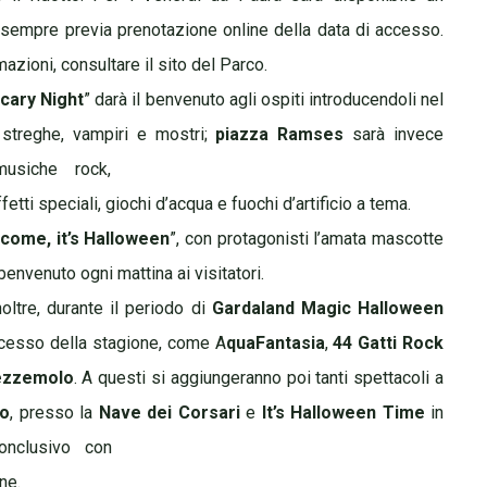
o, sempre previa prenotazione online della data di accesso.
rmazioni, consultare il sito del Parco.
cary Night
” darà il benvenuto agli ospiti introducendoli nel
streghe, vampiri e mostri;
piazza
Ramses
sarà invece
siche rock,
fetti speciali, giochi d’acqua e fuochi d’artificio a tema.
come, it’s Halloween
”, con protagonisti l’amata mascotte
il benvenuto ogni mattina ai
visitatori.
noltre, durante il periodo di
Gardaland Magic Halloween
ccesso della stagione, come A
quaFantasia
,
44 Gatti Rock
ezzemolo
. A questi si aggiungeranno poi tanti spettacoli a
to
, presso la
Nave dei Corsari
e
It’s Halloween Time
in
onclusivo con
ne.