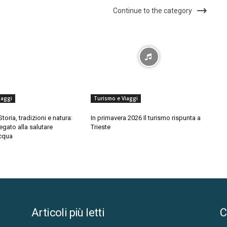
Continue to the category
iaggi
Turismo e Viaggi
toria, tradizioni e natura:
In primavera 2026 Il turismo rispunta a
egato alla salutare
Trieste
cqua
Articoli più letti
C