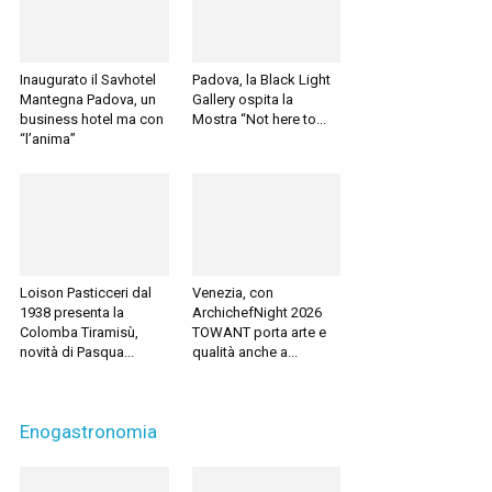
Inaugurato il Savhotel
Padova, la Black Light
Mantegna Padova, un
Gallery ospita la
business hotel ma con
Mostra “Not here to...
“l’anima”
Loison Pasticceri dal
Venezia, con
1938 presenta la
ArchichefNight 2026
Colomba Tiramisù,
TOWANT porta arte e
novità di Pasqua...
qualità anche a...
Enogastronomia