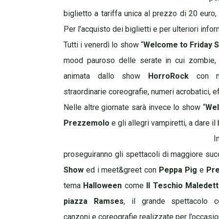
biglietto a tariffa unica al prezzo di 20 eur
Per l’acquisto dei biglietti e per ulteriori info
Tutti i venerdì lo show “
Welcome to Friday S
mood pauroso delle serate in cui zombie, 
animata dallo show
HorroRock
con mu
straordinarie coreografie, numeri acrobatici, ef
Nelle altre giornate sarà invece lo show “
Wel
Prezzemolo
e gli allegri vampiretti, a dare 
I
proseguiranno gli spettacoli di maggiore su
Show
ed i meet&greet con
Peppa Pig
e
Pr
tema
Halloween
come
Il Teschio Maledet
piazza
Ramses
, il grande spettacolo c
canzoni e coreografie realizzate per l’occasio