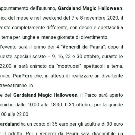
 appuntamento dell’autunno,
Gardaland Magic Halloween
.
Viaggio
menica del mese e nel weekend del 7 e 8 novembre 2020, il
 veste completamente differente, con decori e spettacoli a
tema per
lunghe e intense giornate di divertimento.
l’evento sarà il primo dei 4 “
Venerdì da Paura
”; dopo il
ueste speciali serate – 9, 16, 23 e 30 ottobre, durante le
e 22.00 e sarà animato da “mostruosi” spettacoli a tema.
comico
PanPers
che, in attesa di realizzare un divertente
 travestiranno in
one del
Gardaland Magic Halloween
, il Parco sarà aperto
meniche dalle 10.00 alle 18.30. Il 31 ottobre, per la grande
.00 alle 22.00.
ardaland
ha un costo di 35 euro per gli adulti e di 30 euro
r il ridotto. Per i
Venerdì da Paura sarà disponibile un