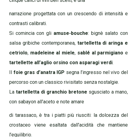
cinque calici di vini ben scelti, è una
narrazione progettata con un crescendo di intensità e
contrasti calibrati.
Si comincia con gli
amuse-bouche
: bignè salato con
salsa gribiche contemporanea,
tartelletta di aringa e
cetriolo
,
madeleine al miele
,
sablé al parmigiano
e
tartellette all’aglio orsino con asparagi verdi
.
Il
foie gras d’anatra IGP
segna l’ingresso nel vivo del
percorso con un classico rivisitato senza nostalgie.
La
tartelletta di granchio bretone
sgusciato a mano,
con sabayon all’aceto e note amare
di tarassaco, è tra i piatti più riusciti: la dolcezza del
crostaceo viene esaltata dall’acidità che mantiene
l’equilibrio.