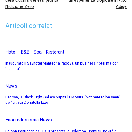
della Cucina Veneta, pronta
un’esperienza tropicale in Alto
l’Edizione Zero
Adige
Articoli correlati
Hotel - B&B - Spa - Ristoranti
Inaugurato il Savhotel Mantegna Padova, un business hotel ma con
“l’anima”
News
Padova, la Black Light Gallery ospita la Mostra “Not here to be seen”
dell’artista Donatella Izzo
Enogastronomia News
Loison Pasticceri dal 1938 presenta la Colomba Tiramisù, novità di