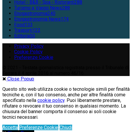
Hotel - B&B - Spa - Ristoranti
288
Turismo e Viaggi News
288
Enogastronomia
240
Enogastronomia News
174
Food
133
Trasporti
122
Editoria
50
Privacy Policy
Cookie Policy
Preferenze Cookie
© 2021 - Testata giornalistica registrata presso il Tribunale di
Ferrara il 4 aprile 2016 al numero 46/16
Close Popup
Questo sito web utilizza cookie o tecnologie simili per finalità
tecniche e, con il tuo consenso, anche per altre finalità come
specificato nella
cookie policy
. Puoi liberamente prestare,
rifiutare o revocare il tuo consenso in qualsiasi momento. La
chiusura del banner comporta il consenso ai soli cookie
tecnici necessari.
Accetta
Preferenze Cookie
Chiudi