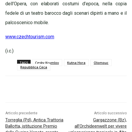
dell’Opera, con elaborati costumi d’epoca, nella copia
fedele di un teatro barocco dagli scenari dipinti a mano e il
palcoscenico mobile.
www.czechtourism.com
(i.c.)
TAGS
Cesky Krumlov
Kutna Hora
Olomouc
Repubblica Ceca
Articolo precedente
Articolo successivo
Torreglia (Pd), Antica Trattoria
Gargazzone (Bz),
Ballotta, istituzione Premio
all’Orchideenwelt per vivere