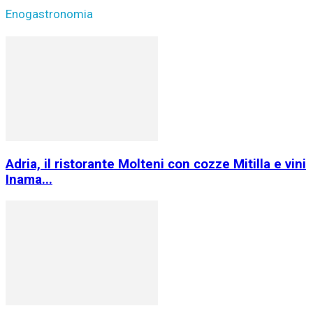
Enogastronomia
Adria, il ristorante Molteni con cozze Mitilla e vini
Inama...