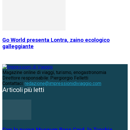
Go World presenta Lontra, zaino ecologico
galleggiante
Magazine online di viaggi, turismo, enogastronomia
Direttore responsabile: Piergiorgio Felletti
Contattaci:
redazione@impressionidiviaggio.com
Articoli più letti
Con la nuova Museum Pass Card, la Turchia