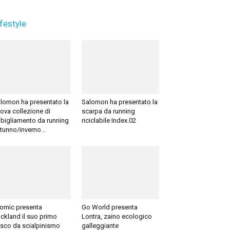
ifestyle
lomon ha presentato la
Salomon ha presentato la
ova collezione di
scarpa da running
bigliamento da running
riciclabile Index.02
tunno/inverno...
omic presenta
Go World presenta
ckland il suo primo
Lontra, zaino ecologico
sco da scialpinismo
galleggiante