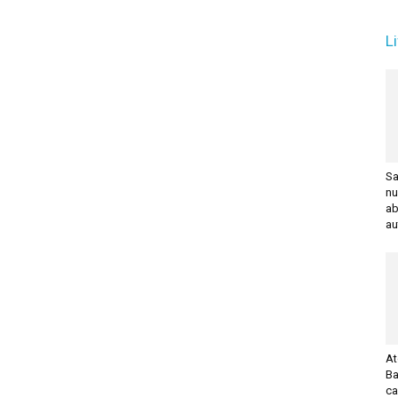
L
Sa
nu
ab
au
At
Ba
ca