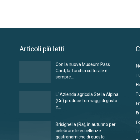
Articoli più letti
C
Con la nuova Museum Pass
N
Card, la Turchia culturale è
Tu
sempre...
Ho
T
L’ Azienda agricola Stella Alpina
(Cn) produce formaggi di gusto
E
e...
E
F
Brisighella (Ra), in autunno per
celebrare le eccellenze
Tr
gastronomiche di questo...