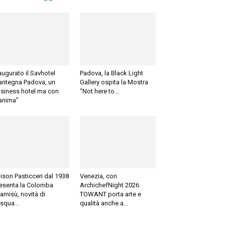
augurato il Savhotel
Padova, la Black Light
ntegna Padova, un
Gallery ospita la Mostra
siness hotel ma con
“Not here to...
’anima”
ison Pasticceri dal 1938
Venezia, con
esenta la Colomba
ArchichefNight 2026
ramisù, novità di
TOWANT porta arte e
squa...
qualità anche a...