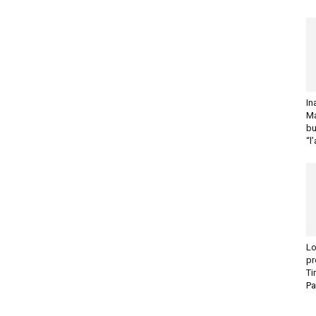
In
Ma
bu
“l
Lo
pr
Ti
Pa