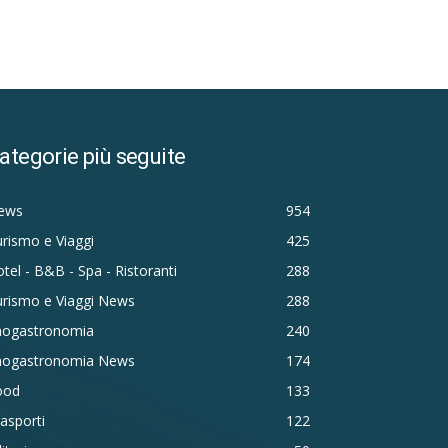
ategorie più seguite
ews
954
rismo e Viaggi
425
tel - B&B - Spa - Ristoranti
288
urismo e Viaggi News
288
nogastronomia
240
nogastronomia News
174
ood
133
asporti
122