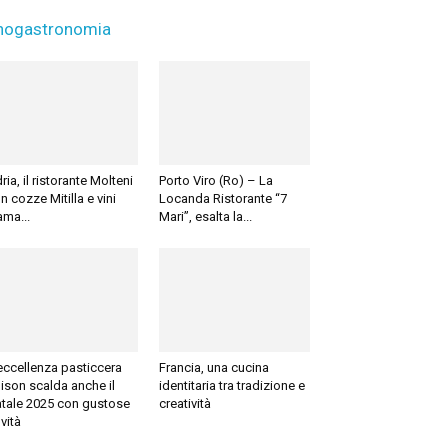
nogastronomia
ria, il ristorante Molteni
Porto Viro (Ro) – La
n cozze Mitilla e vini
Locanda Ristorante “7
ama...
Mari”, esalta la...
eccellenza pasticcera
Francia, una cucina
ison scalda anche il
identitaria tra tradizione e
tale 2025 con gustose
creatività
vità