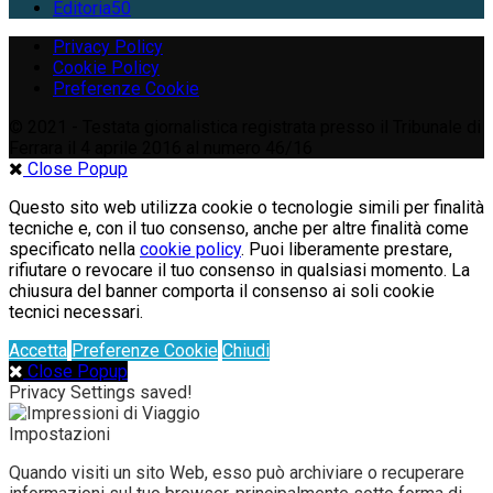
Editoria
50
Privacy Policy
Cookie Policy
Preferenze Cookie
© 2021 - Testata giornalistica registrata presso il Tribunale di
Ferrara il 4 aprile 2016 al numero 46/16
Close Popup
Questo sito web utilizza cookie o tecnologie simili per finalità
tecniche e, con il tuo consenso, anche per altre finalità come
specificato nella
cookie policy
. Puoi liberamente prestare,
rifiutare o revocare il tuo consenso in qualsiasi momento. La
chiusura del banner comporta il consenso ai soli cookie
tecnici necessari.
Accetta
Preferenze Cookie
Chiudi
Close Popup
Privacy Settings saved!
Impostazioni
Quando visiti un sito Web, esso può archiviare o recuperare