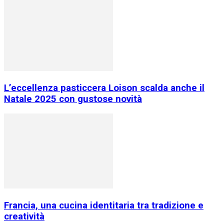
L’eccellenza pasticcera Loison scalda anche il
Natale 2025 con gustose novità
Francia, una cucina identitaria tra tradizione e
creatività