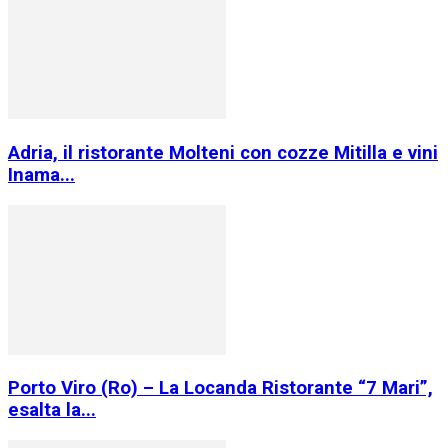
Adria, il ristorante Molteni con cozze Mitilla e vini
Inama...
Porto Viro (Ro) – La Locanda Ristorante “7 Mari”,
esalta la...