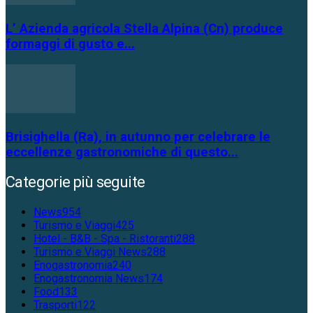
L’ Azienda agricola Stella Alpina (Cn) produce
formaggi di gusto e...
Brisighella (Ra), in autunno per celebrare le
eccellenze gastronomiche di questo...
Categorie più seguite
News
954
Turismo e Viaggi
425
Hotel - B&B - Spa - Ristoranti
288
Turismo e Viaggi News
288
Enogastronomia
240
Enogastronomia News
174
Food
133
Trasporti
122