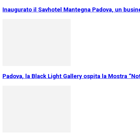
Inaugurato il Savhotel Mantegna Padova, un busin
Padova, la Black Light Gallery ospita la Mostra “Not