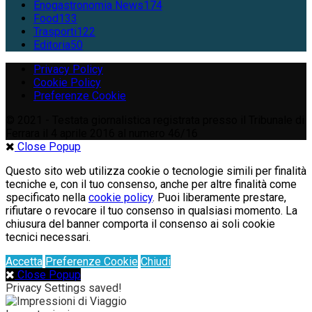
Enogastronomia News
174
Food
133
Trasporti
122
Editoria
50
Privacy Policy
Cookie Policy
Preferenze Cookie
© 2021 - Testata giornalistica registrata presso il Tribunale di
Ferrara il 4 aprile 2016 al numero 46/16
Close Popup
Questo sito web utilizza cookie o tecnologie simili per finalità
tecniche e, con il tuo consenso, anche per altre finalità come
specificato nella
cookie policy
. Puoi liberamente prestare,
rifiutare o revocare il tuo consenso in qualsiasi momento. La
chiusura del banner comporta il consenso ai soli cookie
tecnici necessari.
Accetta
Preferenze Cookie
Chiudi
Close Popup
Privacy Settings saved!