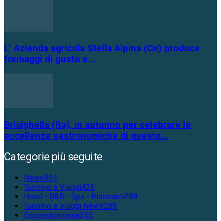
L’ Azienda agricola Stella Alpina (Cn) produce
formaggi di gusto e...
Brisighella (Ra), in autunno per celebrare le
eccellenze gastronomiche di questo...
Categorie più seguite
News
954
Turismo e Viaggi
425
Hotel - B&B - Spa - Ristoranti
288
Turismo e Viaggi News
288
Enogastronomia
240