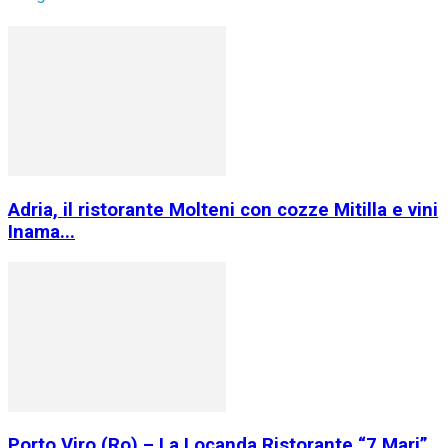
Adria, il ristorante Molteni con cozze Mitilla e vini
Inama...
Porto Viro (Ro) – La Locanda Ristorante “7 Mari”,