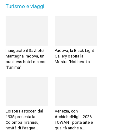
Turismo e viaggi
Inaugurato il Savhotel
Padova, la Black Light
Mantegna Padova, un
Gallery ospita la
business hotel ma con
Mostra “Not here to...
“l’anima”
Loison Pasticceri dal
Venezia, con
1938 presenta la
ArchichefNight 2026
Colomba Tiramisù,
TOWANT porta arte e
novità di Pasqua...
qualità anche a...