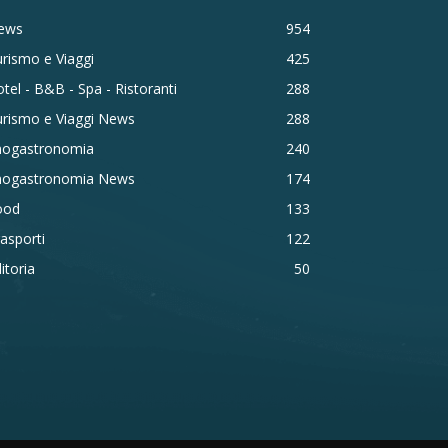
ews
954
rismo e Viaggi
425
tel - B&B - Spa - Ristoranti
288
urismo e Viaggi News
288
nogastronomia
240
nogastronomia News
174
ood
133
asporti
122
itoria
50