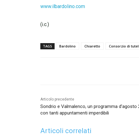
www.ilbardolino.com
(i.c.)
TAGS
Bardolino
Chiaretto
Consorzio di tute
Condividi
Articolo precedente
Sondrio e Valmalenco, un programma d’agosto
con tanti appuntamenti imperdibili
Articoli correlati