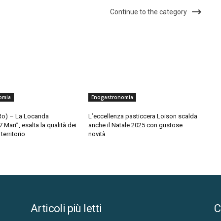
Continue to the category
omia
Enogastronomia
(Ro) – La Locanda
L’eccellenza pasticcera Loison scalda
 Mari”, esalta la qualità dei
anche il Natale 2025 con gustose
territorio
novità
Articoli più letti
C