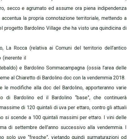
hiaro, secco e agrumato ed assume ora piena indipendenza
 accentua la propria connotazione territoriale, mettendo a
del progetto Bardolino Village che ha visto una quindicina di
 La Rocca (relativa ai Comuni del territorio dell’antico
(inerente il
ntebaldo) e Bardolino Sommacampagna (ossia l’area delle
nsieme al Chiaretto di Bardolino doc con la vendemmia 2018.
 e le modifiche alla doc del Bardolino, apporteranno varie
etto di Bardolino ed il Bardolino “base”, che continuerà
sime di 120 quintali di uva per ettaro, contro gli attuali
o si scende a 100 quintali massimi per ettaro. I vini delle
ima di settembre dell’anno successivo alla vendemmia. I
zino solo uve “fresche”, vietando quindi surmaturazioni od