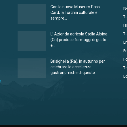
Con la nuova Museum Pass
N
Card, la Turchia culturale è
Tu
sempre...
Ho
T
L’ Azienda agricola Stella Alpina
(Cn) produce formaggi di gusto
E
e...
E
F
Brisighella (Ra), in autunno per
celebrare le eccellenze
Tr
gastronomiche di questo...
Ed
m