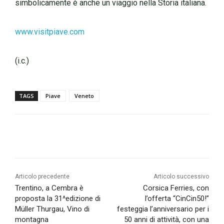
simbolicamente è anche un viaggio nella Storia italiana.
www.visitpiave.com
(i.c.)
TAGS
Piave
Veneto
Articolo precedente
Articolo successivo
Trentino, a Cembra è
Corsica Ferries, con
proposta la 31^edizione di
l’offerta “CinCin50!”
Müller Thurgau, Vino di
festeggia l’anniversario per i
montagna
50 anni di attività, con una