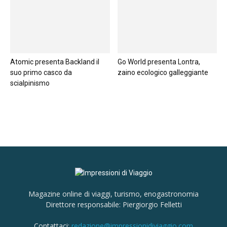
Atomic presenta Backland il
Go World presenta Lontra,
suo primo casco da
zaino ecologico galleggiante
scialpinismo
Magazine online di viaggi, turismo, enogastronomia
Direttore responsabile: Piergiorgio Felletti
Contattaci:
redazione@impressionidiviaggio.com