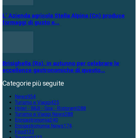
L’ Azienda agricola Stella Alpina (Cn) produce
formaggi di gusto e...
Brisighella (Ra), in autunno per celebrare le
eccellenze gastronomiche di questo...
Categorie più seguite
News
954
Turismo e Viaggi
425
Hotel - B&B - Spa - Ristoranti
288
Turismo e Viaggi News
288
Enogastronomia
240
Enogastronomia News
174
Food
133
Trasporti
122