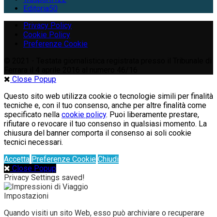
Editoria
50
Privacy Policy
Cookie Policy
Preferenze Cookie
© 2021 - Testata giornalistica registrata presso il Tribunale di
Ferrara il 4 aprile 2016 al numero 46/16
Close Popup
Questo sito web utilizza cookie o tecnologie simili per finalità
tecniche e, con il tuo consenso, anche per altre finalità come
specificato nella
cookie policy
. Puoi liberamente prestare,
rifiutare o revocare il tuo consenso in qualsiasi momento. La
chiusura del banner comporta il consenso ai soli cookie
tecnici necessari.
Accetta
Preferenze Cookie
Chiudi
Close Popup
Privacy Settings saved!
Impostazioni
Quando visiti un sito Web, esso può archiviare o recuperare