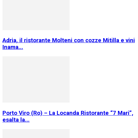
Adria, il ristorante Molteni con cozze Mitilla e vini
Inama...
Porto Viro (Ro) – La Locanda Ristorante “7 Mari”,
esalta la...