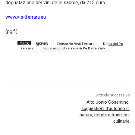
degustazione dei vini delle sabbie, da 215 euro.
www.visitferrara.eu
(pg.f.)
TAGS
BIKEdIN
Consorzio Visit Ferrara
Delta del Po
Ferrara
Tours around Ferrara & Po Delta Park
Articolo successivo
Alto Jonio Cosentino,
suggestioni d’autunno di
natura, borghi e tradizioni
culinarie