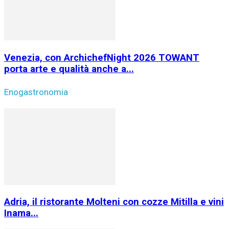
Venezia, con ArchichefNight 2026 TOWANT
porta arte e qualità anche a...
Enogastronomia
Adria, il ristorante Molteni con cozze Mitilla e vini
Inama...