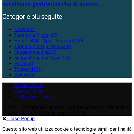
eccellenze gastronomiche di questo...
Categorie più seguite
News
954
Turismo e Viaggi
425
Hotel - B&B - Spa - Ristoranti
288
Turismo e Viaggi News
288
Enogastronomia
240
Enogastronomia News
174
Food
133
Trasporti
122
Editoria
50
Privacy Policy
Cookie Policy
Preferenze Cookie
© 2021 - Testata giornalistica registrata presso il Tribunale di
Ferrara il 4 aprile 2016 al numero 46/16
Close Popup
Questo sito web utilizza cookie o tecnologie simili per finalità