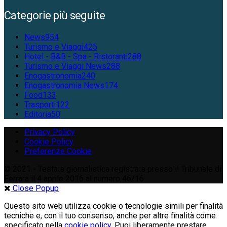
Categorie più seguite
News
954
Turismo e Viaggi
425
Hotel - B&B - Spa - Ristoranti
288
Turismo e Viaggi News
288
Enogastronomia
240
Enogastronomia News
174
Food
133
Trasporti
122
Editoria
50
Privacy Policy
Cookie Policy
Preferenze Cookie
© 2021 - Testata giornalistica registrata presso il Tribunale di
Ferrara il 4 aprile 2016 al numero 46/16
Close Popup
Questo sito web utilizza cookie o tecnologie simili per finalità
tecniche e, con il tuo consenso, anche per altre finalità come
specificato nella
cookie policy
. Puoi liberamente prestare,