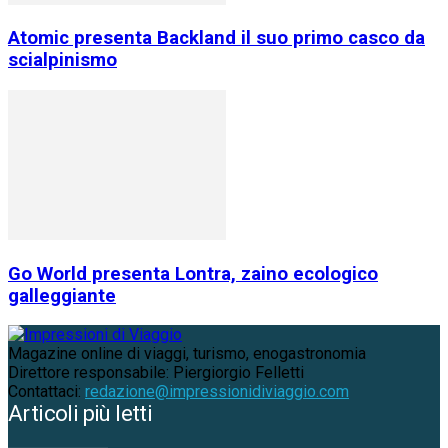
Atomic presenta Backland il suo primo casco da
scialpinismo
Go World presenta Lontra, zaino ecologico
galleggiante
Magazine online di viaggi, turismo, enogastronomia
Direttore responsabile: Piergiorgio Felletti
Contattaci:
redazione@impressionidiviaggio.com
Articoli più letti