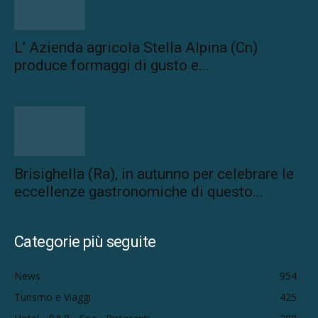
L’ Azienda agricola Stella Alpina (Cn)
produce formaggi di gusto e...
Brisighella (Ra), in autunno per celebrare le
eccellenze gastronomiche di questo...
Categorie più seguite
News
954
Turismo e Viaggi
425