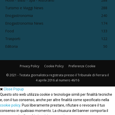
Hotel - B&B - Spa - Ristoranti
288
Turismo e Viaggi News
288
Enogastronomia
240
Enogastronomia News
174
Food
133
Trasporti
122
Editoria
50
Privacy Policy
Cookie Policy
Preferenze Cookie
© 2021 - Testata giornalistica registrata presso il Tribunale di Ferrara il
4 aprile 2016 al numero 46/16
Close Popup
Questo sito web utilizza cookie o tecnologie simili per finalità tecniche
e, con il tuo consenso, anche per altre finalità come specificato nella
cookie policy
. Puoi liberamente prestare, rifiutare o revocare il tuo
consenso in qualsiasi momento. La chiusura del banner comporta il